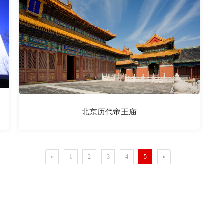
北京历代帝王庙
«
1
2
3
4
5
»